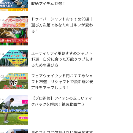
収納アイテム12選！
ドライバーシャフトおすすめ93選│
03
選び方次第であなたのゴルフが変わ
る！
ユーティリティ用おすすめシャフト
04
17選│自分に合った万能クラブにす
るための選び方
フェアウェイウッド用おすすめシャ
05
フト29選│リシャフトで飛距離と安
定性をアップしよう！
【プロ監修】アイアンの正しいテイ
06
クバックを解説！練習動画付き
夏のゴルフに欠かせない帽子おすす