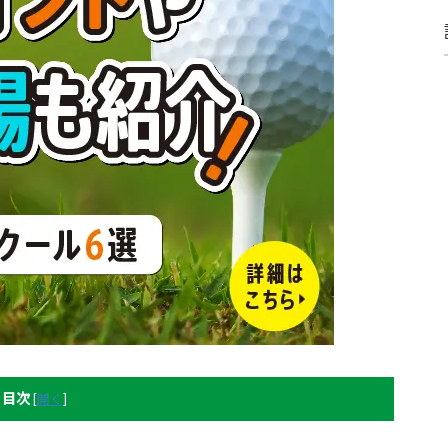
目次
[
開く
]