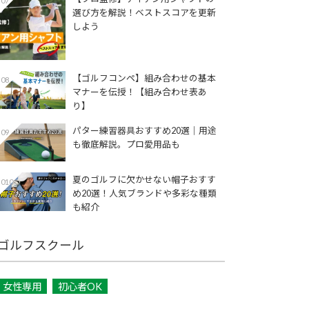
07
選び方を解説！ベストスコアを更新
しよう
【ゴルフコンペ】組み合わせの基本
08
マナーを伝授！【組み合わせ表あ
り】
パター練習器具おすすめ20選｜用途
09
も徹底解説。プロ愛用品も
夏のゴルフに欠かせない帽子おすす
010
め20選！人気ブランドや多彩な種類
も紹介
ゴルフスクール
女性専用
初心者OK