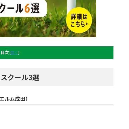
目次
[
開く
]
スクール3選
エルム成田）