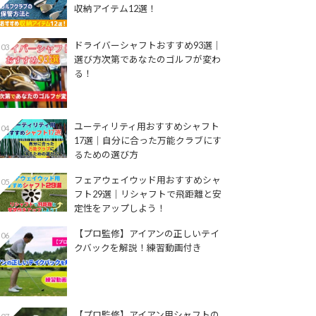
収納アイテム12選！
ドライバーシャフトおすすめ93選│
03
選び方次第であなたのゴルフが変わ
る！
ユーティリティ用おすすめシャフト
04
17選│自分に合った万能クラブにす
るための選び方
フェアウェイウッド用おすすめシャ
05
フト29選│リシャフトで飛距離と安
定性をアップしよう！
【プロ監修】アイアンの正しいテイ
06
クバックを解説！練習動画付き
【プロ監修】アイアン用シャフトの