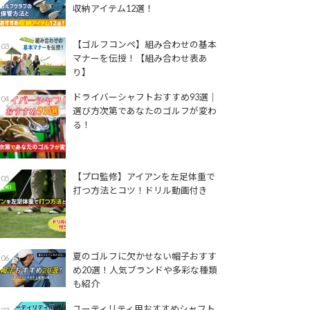
収納アイテム12選！
【ゴルフコンペ】組み合わせの基本
03
マナーを伝授！【組み合わせ表あ
り】
ドライバーシャフトおすすめ93選│
04
選び方次第であなたのゴルフが変わ
る！
【プロ監修】アイアンを左足体重で
05
打つ方法とコツ！ドリル動画付き
夏のゴルフに欠かせない帽子おすす
06
め20選！人気ブランドや多彩な種類
も紹介
ユーティリティ用おすすめシャフト