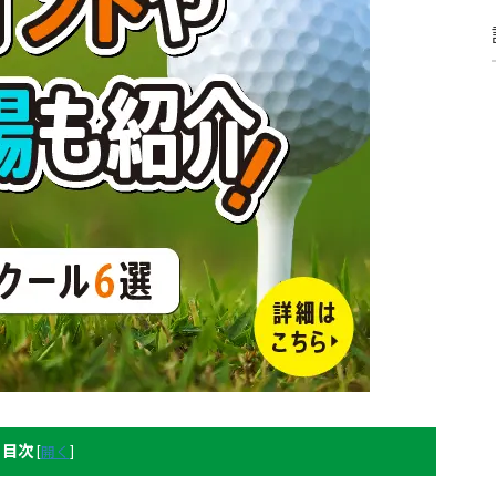
目次
[
開く
]