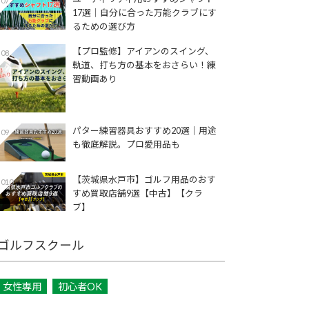
07
17選│自分に合った万能クラブにす
るための選び方
【プロ監修】アイアンのスイング、
08
軌道、打ち方の基本をおさらい！練
習動画あり
パター練習器具おすすめ20選｜用途
09
も徹底解説。プロ愛用品も
【茨城県水戸市】ゴルフ用品のおす
010
すめ買取店舗9選【中古】【クラ
ブ】
ゴルフスクール
女性専用
初心者OK