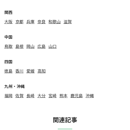
関⻄
大阪
京都
兵庫
奈良
和歌山
滋賀
中国
鳥取
島根
岡山
広島
山口
四国
徳島
香川
愛媛
高知
九州・沖縄
福岡
佐賀
⻑崎
大分
宮崎
熊本
鹿児島
沖縄
関連記事