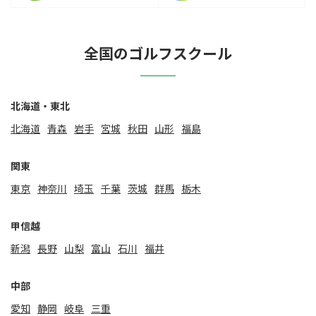
全国のゴルフスクール
北海道・東北
北海道
⻘森
岩手
宮城
秋田
山形
福島
関東
東京
神奈川
埼玉
千葉
茨城
群馬
栃木
甲信越
新潟
⻑野
山梨
富山
石川
福井
中部
愛知
静岡
岐阜
三重