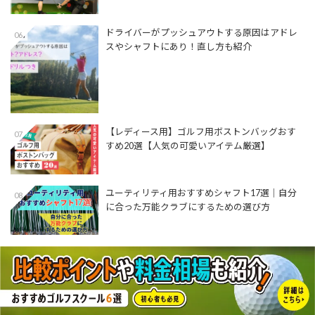
ドライバーがプッシュアウトする原因はアドレ
06
スやシャフトにあり！直し方も紹介
【レディース用】ゴルフ用ボストンバッグおす
07
すめ20選【人気の可愛いアイテム厳選】
ユーティリティ用おすすめシャフト17選│自分
08
に合った万能クラブにするための選び方
【プロ監修】アイアンを左足体重で打つ方法と
09
コツ！ドリル動画付き