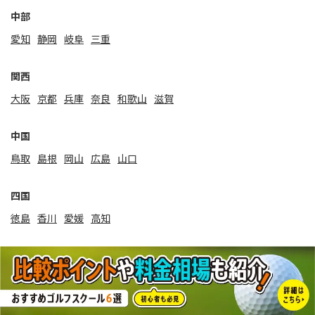
中部
愛知
静岡
岐阜
三重
関⻄
大阪
京都
兵庫
奈良
和歌山
滋賀
中国
鳥取
島根
岡山
広島
山口
四国
徳島
香川
愛媛
高知
九州・沖縄
福岡
佐賀
⻑崎
大分
宮崎
熊本
鹿児島
沖縄