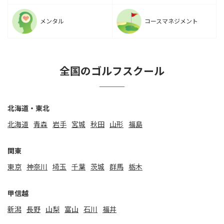
メンタル
コースマネジメント
全国のゴルフスクール
北海道・東北
北海道
⻘森
岩手
宮城
秋田
山形
福島
関東
東京
神奈川
埼玉
千葉
茨城
群馬
栃木
甲信越
新潟
⻑野
山梨
富山
石川
福井