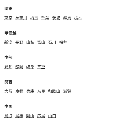
関東
東京
神奈川
埼玉
千葉
茨城
群馬
栃木
甲信越
新潟
⻑野
山梨
富山
石川
福井
中部
愛知
静岡
岐阜
三重
関⻄
大阪
京都
兵庫
奈良
和歌山
滋賀
中国
鳥取
島根
岡山
広島
山口