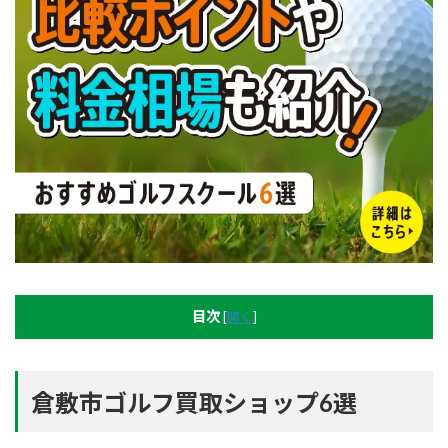
目次
[
開く
]
倉敷市ゴルフ買取ショップ6選