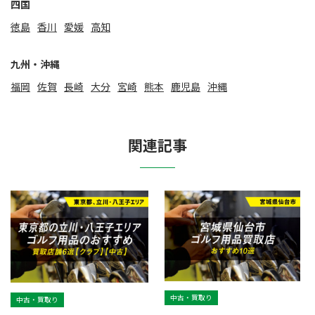
四国
徳島
香川
愛媛
高知
九州・沖縄
福岡
佐賀
⻑崎
大分
宮崎
熊本
鹿児島
沖縄
関連記事
中古・買取り
中古・買取り