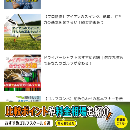
【プロ監修】アイアンのスイング、軌道、打ち
05
方の基本をおさらい！練習動画あり
ドライバーシャフトおすすめ93選│選び方次第
06
であなたのゴルフが変わる！
【ゴルフコンペ】組み合わせの基本マナーを伝
07
授！【組み合わせ表あり】
【プロ監修】アイアンを左足体重で打つ方法と
08
コツ！ドリル動画付き