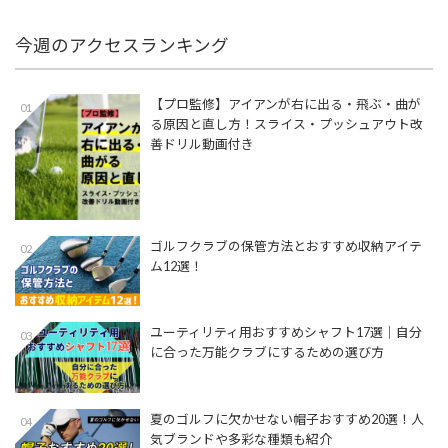
今週のアクセスランキング
【プロ監修】アイアンが右に出る・飛ぶ・曲が
01
る原因と直し方！スライス・プッシュアウト改
善ドリル動画付き
ゴルフクラブの保管方法とおすすめ収納アイテ
02
ム12選！
ユーティリティ用おすすめシャフト17選│自分
03
に合った万能クラブにするための選び方
夏のゴルフに欠かせない帽子おすすめ20選！人
04
気ブランドや多彩な種類も紹介