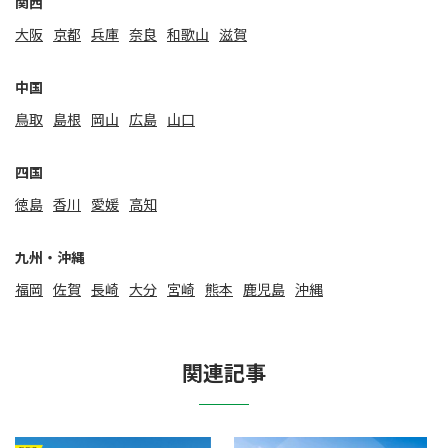
関⻄
大阪
京都
兵庫
奈良
和歌山
滋賀
中国
鳥取
島根
岡山
広島
山口
四国
徳島
香川
愛媛
高知
九州・沖縄
福岡
佐賀
⻑崎
大分
宮崎
熊本
鹿児島
沖縄
関連記事