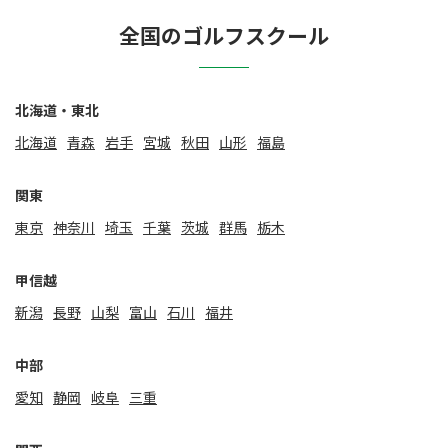
全国のゴルフスクール
北海道・東北
北海道
⻘森
岩手
宮城
秋田
山形
福島
関東
東京
神奈川
埼玉
千葉
茨城
群馬
栃木
甲信越
新潟
⻑野
山梨
富山
石川
福井
中部
愛知
静岡
岐阜
三重