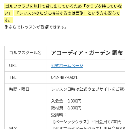
ゴルフクラブを無料で貸し出しているため「クラブを持っていな
い」
「レッスンのたびに持参するのは面倒」という方も安心で
す。
手ぶらでレッスンが受講できます。
アコーディア・ガーデン 調布
ゴルフスクール名
URL
公式ホームページ
TEL
042-487-0821
時間・曜日
レッスン⽇時は公式ウェブサイトをご覧く
入会金：3,300円
教材費：3,300円
受講料：
【ベーシッククラス】平日会員7,700円
料金
【セミプライベートクラス】平日会員8,800