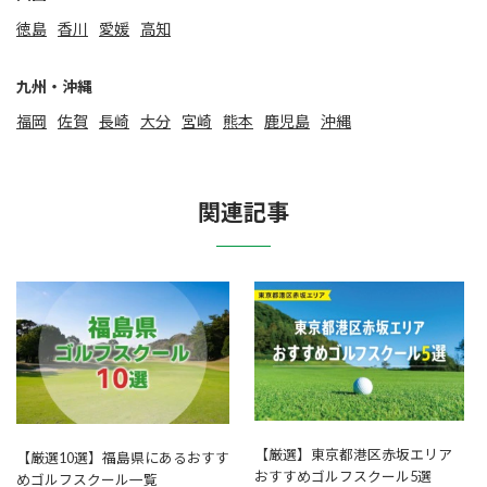
徳島
香川
愛媛
高知
九州・沖縄
福岡
佐賀
⻑崎
大分
宮崎
熊本
鹿児島
沖縄
関連記事
【厳選】東京都港区赤坂エリア
【厳選10選】福島県にあるおすす
おすすめゴルフスクール5選
めゴルフスクール一覧