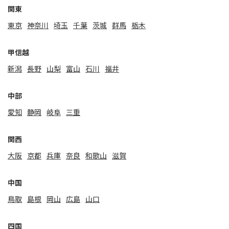
関東
東京
神奈川
埼玉
千葉
茨城
群馬
栃木
甲信越
新潟
⻑野
山梨
富山
石川
福井
中部
愛知
静岡
岐阜
三重
関⻄
大阪
京都
兵庫
奈良
和歌山
滋賀
中国
鳥取
島根
岡山
広島
山口
四国