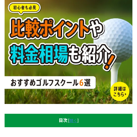
目次
[
開く
]