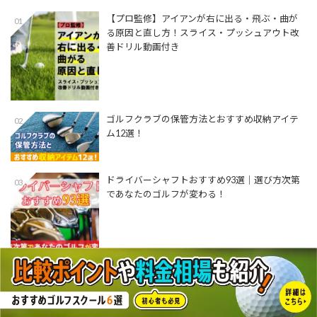
【プロ監修】アイアンが右に出る・飛ぶ・曲が
01
る原因と直し方！スライス・プッシュアウト改
善ドリル動画付き
ゴルフクラブの保管方法とおすすめ収納アイテ
02
ム12選！
ドライバーシャフトおすすめ93選│選び方次第
03
であなたのゴルフが変わる！
ユーティリティ用おすすめシャフト17選│自分
04
に合った万能クラブにするための選び方