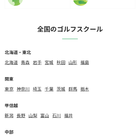
全国のゴルフスクール
北海道・東北
北海道
⻘森
岩手
宮城
秋田
山形
福島
関東
東京
神奈川
埼玉
千葉
茨城
群馬
栃木
甲信越
新潟
⻑野
山梨
富山
石川
福井
中部