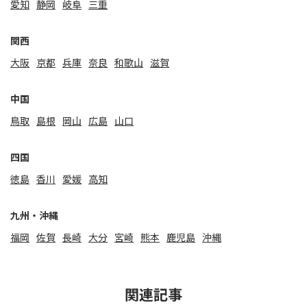
愛知
静岡
岐阜
三重
関⻄
大阪
京都
兵庫
奈良
和歌山
滋賀
中国
鳥取
島根
岡山
広島
山口
四国
徳島
香川
愛媛
高知
九州・沖縄
福岡
佐賀
⻑崎
大分
宮崎
熊本
鹿児島
沖縄
関連記事