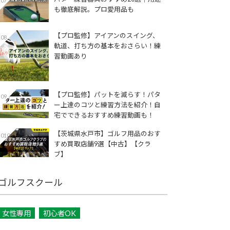
07
も徹底解説。プロ愛用品も
【プロ監修】アイアンのスイング、
08
軌道、打ち方の基本をおさらい！練
習動画あり
【プロ監修】パットを減らす！パタ
09
ー上達のコツと練習方法を紹介！自
宅でできるおすすめ練習動画も！
【茨城県水戸市】ゴルフ用品のおす
010
すめ買取店舗9選【中古】【クラ
ブ】
ゴルフスクール
女性専用
初心者OK