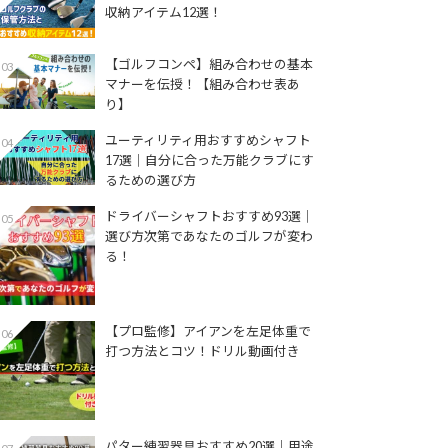
収納アイテム12選！
【ゴルフコンペ】組み合わせの基本
03
マナーを伝授！【組み合わせ表あ
り】
ユーティリティ用おすすめシャフト
04
17選│自分に合った万能クラブにす
るための選び方
ドライバーシャフトおすすめ93選│
05
選び方次第であなたのゴルフが変わ
る！
【プロ監修】アイアンを左足体重で
06
打つ方法とコツ！ドリル動画付き
パター練習器具おすすめ20選｜用途