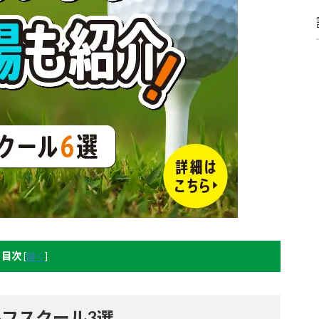
目次
[
開く
]
フスクール3選