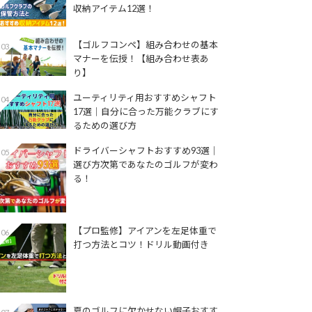
収納アイテム12選！
【ゴルフコンペ】組み合わせの基本
03
マナーを伝授！【組み合わせ表あ
り】
ユーティリティ用おすすめシャフト
04
17選│自分に合った万能クラブにす
るための選び方
ドライバーシャフトおすすめ93選│
05
選び方次第であなたのゴルフが変わ
る！
【プロ監修】アイアンを左足体重で
06
打つ方法とコツ！ドリル動画付き
夏のゴルフに欠かせない帽子おすす