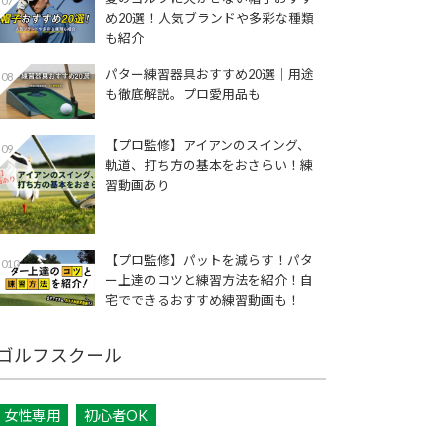
07
め20選！人気ブランドや多彩な種類
も紹介
パター練習器具おすすめ20選｜用途
08
も徹底解説。プロ愛用品も
【プロ監修】アイアンのスイング、
09
軌道、打ち方の基本をおさらい！練
習動画あり
【プロ監修】パットを減らす！パタ
010
ー上達のコツと練習方法を紹介！自
宅でできるおすすめ練習動画も！
ゴルフスクール
女性専用
初心者OK