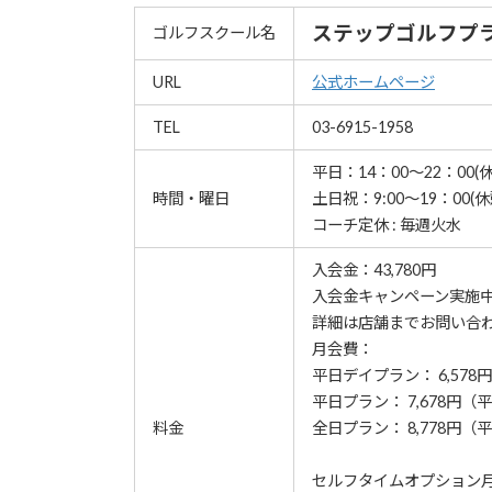
ステップゴルフプ
ゴルフスクール名
URL
公式ホームページ
TEL
03-6915-1958
平日：14：00～22：00(休
時間・曜日
土日祝：9:00～19：00(休
コーチ定休 : 毎週火水
入会金：43,780円
⼊会⾦キャンペーン実施
詳細は店舗までお問い合
月会費：
平日デイプラン： 6,578円（
平日プラン： 7,678円（平日
料金
全日プラン： 8,778円（平日1
セルフタイムオプション