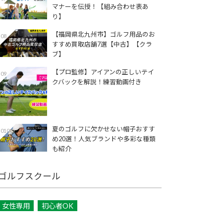
マナーを伝授！【組み合わせ表あ
り】
【福岡県北九州市】ゴルフ用品のお
08
すすめ買取店舗7選【中古】【クラ
ブ】
【プロ監修】アイアンの正しいテイ
09
クバックを解説！練習動画付き
夏のゴルフに欠かせない帽子おすす
010
め20選！人気ブランドや多彩な種類
も紹介
ゴルフスクール
女性専用
初心者OK