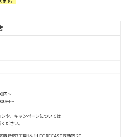
えます。
店
00円～
00円～
ョンや、キャンペーンについては
認ください。
西新宿7丁目16-11 FORECAST西新宿 2F