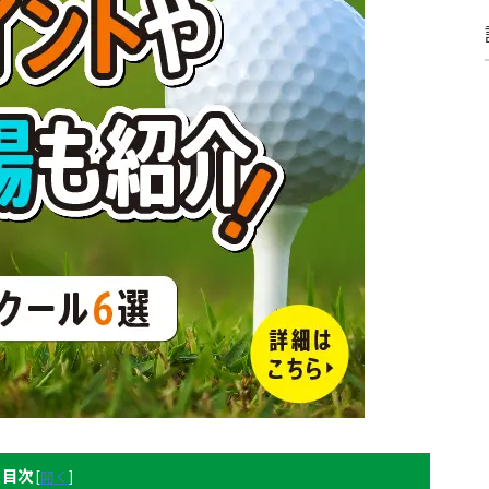
目次
[
開く
]