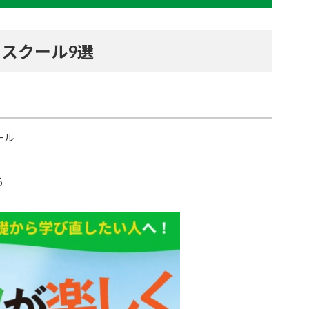
スクール9選
ール
る