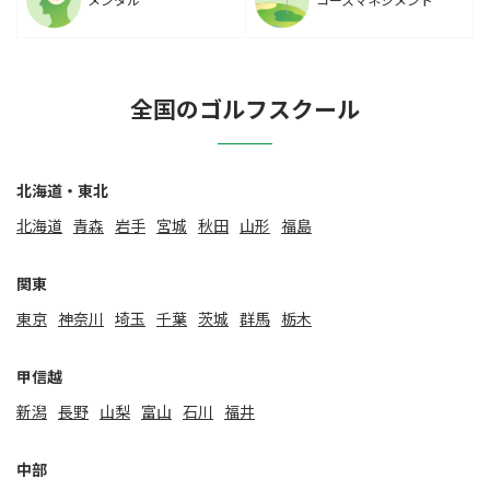
メンタル
コースマネジメント
全国のゴルフスクール
北海道・東北
北海道
⻘森
岩手
宮城
秋田
山形
福島
関東
東京
神奈川
埼玉
千葉
茨城
群馬
栃木
甲信越
新潟
⻑野
山梨
富山
石川
福井
中部