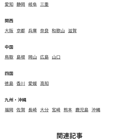
愛知
静岡
岐阜
三重
関⻄
大阪
京都
兵庫
奈良
和歌山
滋賀
中国
鳥取
島根
岡山
広島
山口
四国
徳島
香川
愛媛
高知
九州・沖縄
福岡
佐賀
⻑崎
大分
宮崎
熊本
鹿児島
沖縄
関連記事