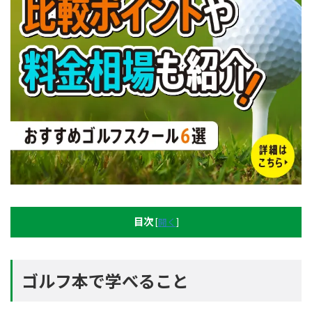
目次
[
開く
]
ゴルフ本で学べること