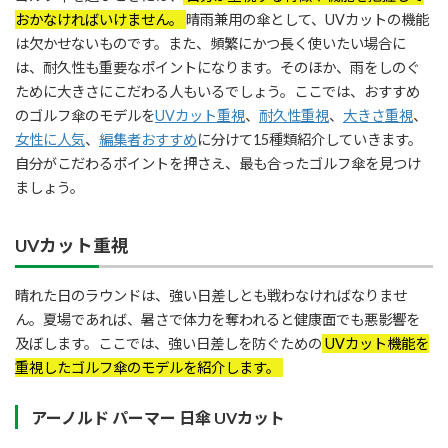
おかなければいけません。
晴雨兼用の傘として、UVカットの機能
は欠かせないものです。また、頻繁にかつ長く使いたい場合に
は、耐久性も重要なポイントになります。そのほか、雨をしのぐ
ために大きさにこだわる人もいるでしょう。ここでは、おすすめ
のゴルフ傘のモデルを
UVカット重視
、
耐久性重視
、
大きさ重視
、
女性に人気
、
編集者おすすめ
に分けて15種類紹介していきます。
自分がこだわるポイントを押さえ、最も合ったゴルフ傘を見つけ
ましょう。
UVカット重視
晴れた日のラウンドは、強い日差しとも戦わなければなりませ
ん。夏場であれば、暑さで体力を奪われると健康面でも悪影響を
及ぼします。ここでは、強い日差しを防ぐための
UVカット機能を
重視したゴルフ傘のモデルを紹介します。
アーノルド パーマー 日傘 UVカット