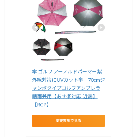
傘 ゴルフ アーノルドパーマー紫
外線対策にUVカット傘　70cmジ
ャンボタイプゴルフアンブレラ
晴雨兼用【あす楽対応_近畿】
【RCP】
楽天市場で見る