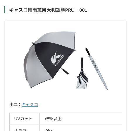
キャスコ晴雨兼用大判銀傘PRU－001
出典：
キャスコ
UVカット
99％以上
大きさ
74㎝