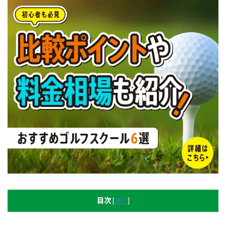
目次
[
開く
]