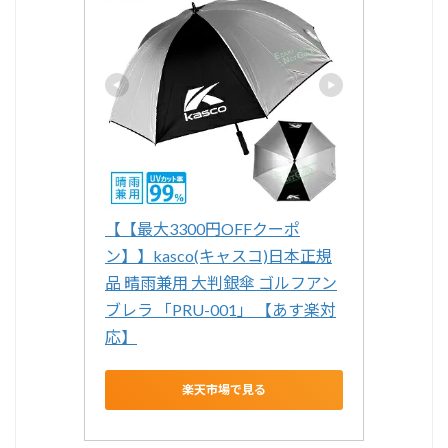
【【最大3300円OFFクーポ
ン】】kasco(キャスコ)日本正規
品 晴雨兼用 大判銀傘 ゴルフアン
ブレラ 「PRU-001」 【あす楽対
応】
楽天市場で見る