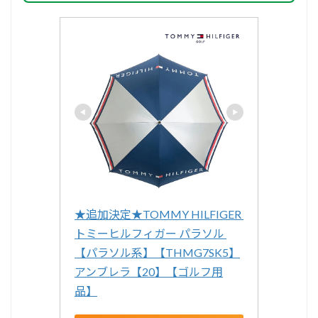
★追加決定★TOMMY HILFIGER 
トミーヒルフィガー パラソル 
【パラソル系】【THMG7SK5】
アンブレラ【20】【ゴルフ用
品】