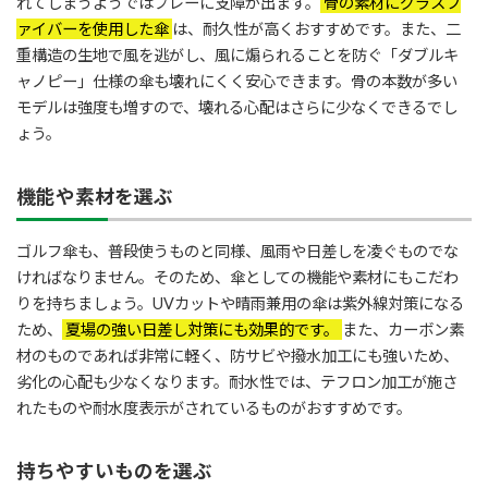
れてしまうようではプレーに支障が出ます。
骨の素材にグラスフ
ァイバーを使用した傘
は、耐久性が高くおすすめです。また、二
重構造の生地で風を逃がし、風に煽られることを防ぐ「ダブルキ
ャノピー」仕様の傘も壊れにくく安心できます。骨の本数が多い
モデルは強度も増すので、壊れる心配はさらに少なくできるでし
ょう。
機能や素材を選ぶ
ゴルフ傘も、普段使うものと同様、風雨や日差しを凌ぐものでな
ければなりません。そのため、傘としての機能や素材にもこだわ
りを持ちましょう。UVカットや晴雨兼用の傘は紫外線対策になる
ため、
夏場の強い日差し対策にも効果的です。
また、カーボン素
材のものであれば非常に軽く、防サビや撥水加工にも強いため、
劣化の心配も少なくなります。耐水性では、テフロン加工が施さ
れたものや耐水度表示がされているものがおすすめです。
持ちやすいものを選ぶ