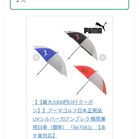
ょう。
【【最大3300円OFFクーポ
ン】】プーマゴルフ日本正規品 
UVシルバー70アンブレラ 晴雨兼
用日傘（銀傘） 「867583」 【あ
す楽対応】