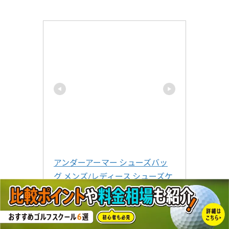
アンダーアーマー シューズバッ
グ メンズ/レディース シューズケ
ース ブラック/グレー W約24cm×
H約34cm×D約13cm No,1316577