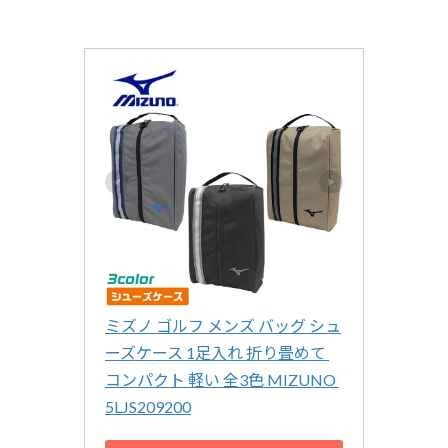
ミズノ ゴルフ メンズ バッグ シュ
ーズケース 1足入れ 折り畳めて 
コンパクト 軽い 全3色 MIZUNO 
5LJS209200