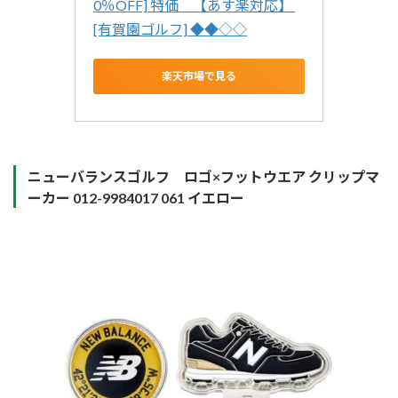
0％OFF] 特価　【あす楽対応】 
[有賀園ゴルフ] ◆◆◇◇
楽天市場で見る
ニューバランスゴルフ ロゴ×フットウエア クリップマ
ーカー 012-9984017 061 イエ
ロー