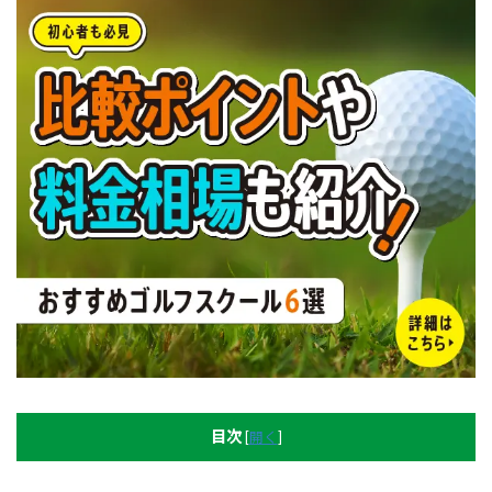
目次
[
開く
]