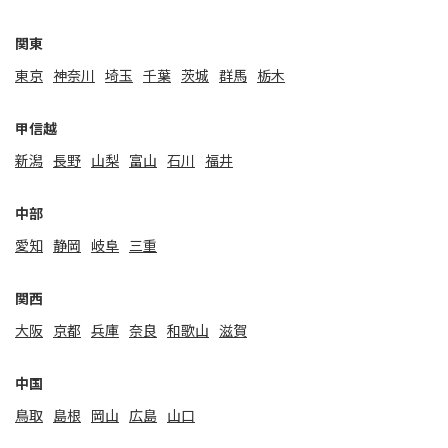
関東
東京
神奈川
埼玉
千葉
茨城
群馬
栃木
甲信越
新潟
⻑野
山梨
富山
石川
福井
中部
愛知
静岡
岐阜
三重
関⻄
大阪
京都
兵庫
奈良
和歌山
滋賀
中国
鳥取
島根
岡山
広島
山口