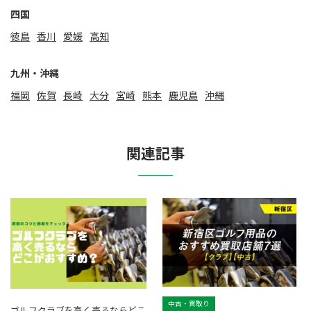
四国
徳島
香川
愛媛
高知
九州・沖縄
福岡
佐賀
⻑崎
大分
宮崎
熊本
鹿児島
沖縄
関連記事
中古・買取り
ゴルフクラブを高く売るならどこ