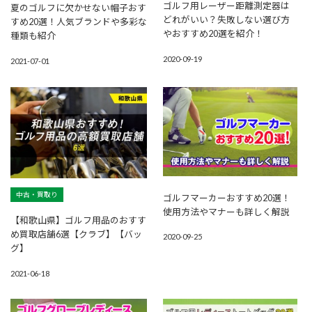
ゴルフ用レーザー距離測定器は
夏のゴルフに欠かせない帽子おす
どれがいい？失敗しない選び方
すめ20選！人気ブランドや多彩な
やおすすめ20選を紹介！
種類も紹介
2020-09-19
2021-07-01
中古・買取り
ゴルフマーカーおすすめ20選！
使用方法やマナーも詳しく解説
【和歌山県】ゴルフ用品のおすす
め買取店舗6選【クラブ】【バッ
2020-09-25
グ】
2021-06-18