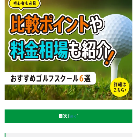
目次
[
開く
]