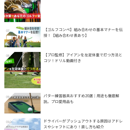
【ゴルフコンペ】組み合わせの基本マナーを伝
07
授！【組み合わせ表あり】
【プロ監修】アイアンを左足体重で打つ方法と
08
コツ！ドリル動画付き
パター練習器具おすすめ20選｜用途も徹底解
09
説。プロ愛用品も
ドライバーがプッシュアウトする原因はアドレ
010
スやシャフトにあり！直し方も紹介