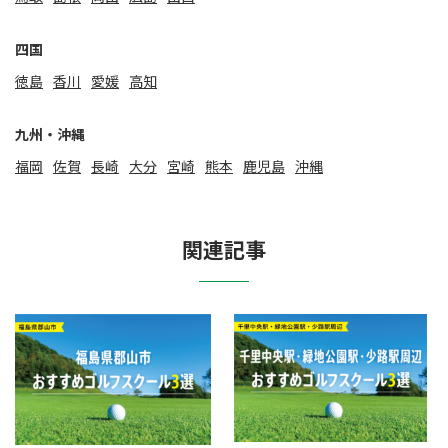
四国
徳島
香川
愛媛
高知
九州・沖縄
福岡
佐賀
⻑崎
大分
宮崎
熊本
鹿児島
沖縄
関連記事