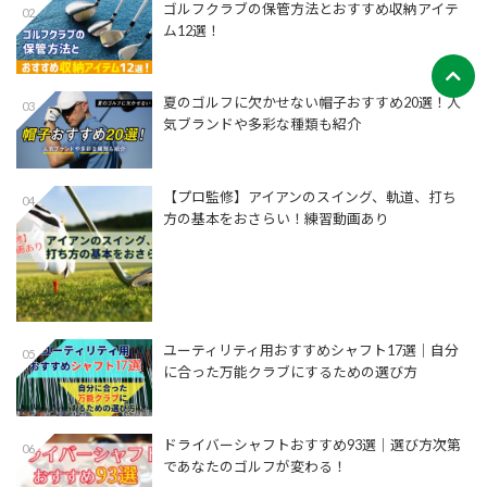
ゴルフクラブの保管方法とおすすめ収納アイテ
02
ム12選！
夏のゴルフに欠かせない帽子おすすめ20選！人
03
気ブランドや多彩な種類も紹介
【プロ監修】アイアンのスイング、軌道、打ち
04
方の基本をおさらい！練習動画あり
ユーティリティ用おすすめシャフト17選│自分
05
に合った万能クラブにするための選び方
ドライバーシャフトおすすめ93選│選び方次第
06
であなたのゴルフが変わる！