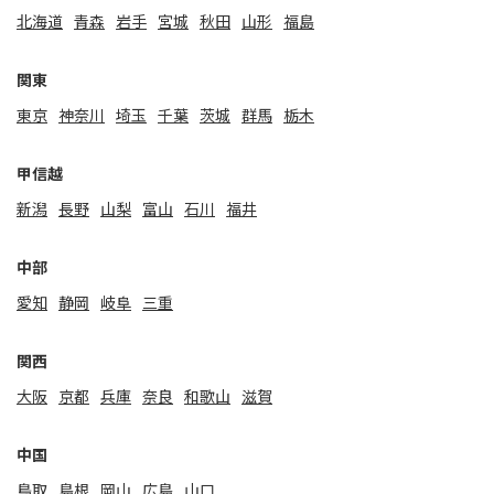
北海道
⻘森
岩手
宮城
秋田
山形
福島
関東
東京
神奈川
埼玉
千葉
茨城
群馬
栃木
甲信越
新潟
⻑野
山梨
富山
石川
福井
中部
愛知
静岡
岐阜
三重
関⻄
大阪
京都
兵庫
奈良
和歌山
滋賀
中国
鳥取
島根
岡山
広島
山口