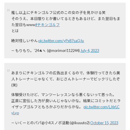
推し以上にチキンゴルフ公式のこの女の子を見かける笑
そのうえ、本日限りとか書いてるときもあるけど、また翌日もま
た翌日もwww
#チキンゴルフ
とは
絶対怪しいやん
pic.twitter.com/yPx87saQJu
— もりもり。’24🐐🍡 (@morimori112244)
July 4, 2023
あまりにチキンゴルフの広告出まくるので、体験行ってきたら美
人トレーナーじゃなくて、おじさんトレーナーでビックリしたぞ
(笑)
体験受けたけど、マンツーレッスンなら悪くないって思った。
正直に宣伝した方が良いんじゃないかな。結果にコミットだとラ
イザップゴルフともろかぶりだからかな。
pic.twitter.com/LJ6rLC
yLyp
— いくーとのパパ@小4スノボ活動 (@ikuuuto2)
October 15, 2023