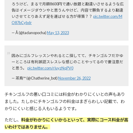
ろうけど、まるで月額8600円で通い放題と勘違いさせるような広
告はイメージダウンやと思うんやけど、内容で勝負するより勘違
いさせてとりあえず足を運ばせる方が得策？？
pic.twitter.com/M
O87bCybdr
— Å (@tadanopocha)
May 13, 2023
因みにゴルフレッスンやれるとこ探してて、チキンゴルフだかゆ
ーところは有利誤認スレスレな感じのことやってるので要注意だ
と思う。
pic.twitter.com/rIuyzNqPV0
— 茶鳥™ (@Chatherine_bot)
November 26, 2022
チキンゴルフの悪い口コミには料金がわかりにくいとの声もあり
ました。
たしかにチキンゴルフの料金はまぎらわしい記載で、わ
かりにくいと感じる人もいるようです。
ただし、
料金がわかりにくいからといって、実際にコース料金が高
いわけではありません。