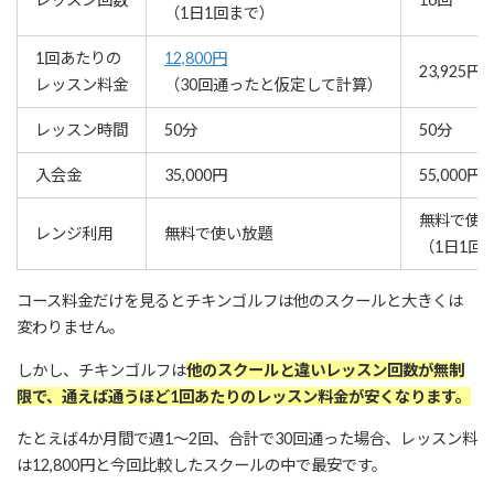
（1日1回まで）
1回あたりの
12,800円
23,925円
レッスン料金
（30回通ったと仮定して計算）
レッスン時間
50分
50分
入会金
35,000円
55,000円
無料で使
レンジ利用
無料で使い放題
（1日1回
コース料金だけを見るとチキンゴルフは他のスクールと大きくは
変わりません。
しかし、チキンゴルフは
他のスクールと違いレッスン回数が無制
限で、通えば通うほど1回あたりのレッスン料金が安くなります。
たとえば4か月間で週1～2回、合計で30回通った場合、レッスン料
は12,800円と今回比較したスクールの中で最安です。