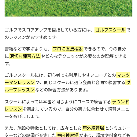
ゴルフでスコアアップを目指している方には、
ゴルフスクール
で
のレッスンがおすすめです。
書籍などで学ぶよりも、
プロに直接相談
できるので、今の自分
に
適切な練習方法
やどんなテクニックが必要なのか理解できま
す。
ゴルフスクールには、初心者でも利用しやすいコーチとの
マンツ
ーマンレッスン
や、同じスクールに通う会員と合同で練習する
グ
ループレッスン
などの練習方法があります。
スクールによっては本番と同じようにコースで練習する
ラウンド
レッスン
を実施しているので、自分の実力に合わせて練習メニュ
ーを選びましょう。
また、施設の特徴としては、広々とした
屋外練習場
とシミュレー
ターなどの設備が充実した
室内練習場
があり、環境や料金なども