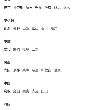
東京
神奈川
埼玉
千葉
茨城
群馬
栃木
甲信越
新潟
⻑野
山梨
富山
石川
福井
中部
愛知
静岡
岐阜
三重
関⻄
大阪
京都
兵庫
奈良
和歌山
滋賀
中国
鳥取
島根
岡山
広島
山口
四国