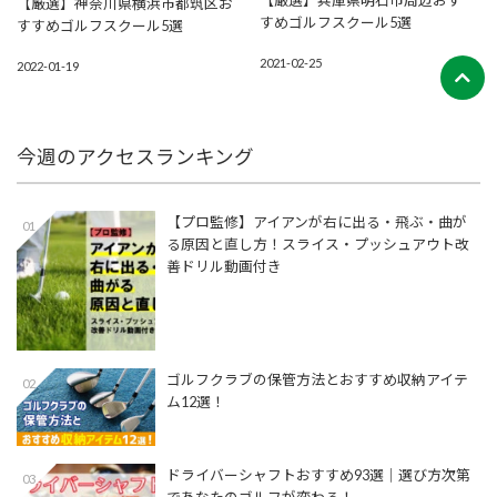
【厳選】兵庫県明石市周辺おす
【厳選】神奈川県横浜市都筑区お
すめゴルフスクール5選
すすめゴルフスクール5選
2021-02-25
2022-01-19
今週のアクセスランキング
【プロ監修】アイアンが右に出る・飛ぶ・曲が
01
る原因と直し方！スライス・プッシュアウト改
善ドリル動画付き
ゴルフクラブの保管方法とおすすめ収納アイテ
02
ム12選！
ドライバーシャフトおすすめ93選│選び方次第
03