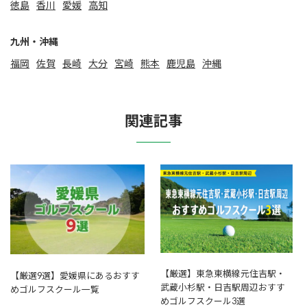
徳島
香川
愛媛
高知
九州・沖縄
福岡
佐賀
⻑崎
大分
宮崎
熊本
鹿児島
沖縄
関連記事
【厳選】東急東横線元住吉駅・
【厳選9選】愛媛県にあるおすす
武蔵小杉駅・日吉駅周辺おすす
めゴルフスクール一覧
めゴルフスクール3選