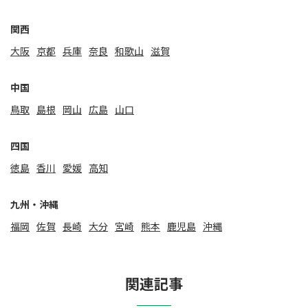
関⻄
大阪
京都
兵庫
奈良
和歌山
滋賀
中国
鳥取
島根
岡山
広島
山口
四国
徳島
香川
愛媛
高知
九州・沖縄
福岡
佐賀
⻑崎
大分
宮崎
熊本
鹿児島
沖縄
関連記事