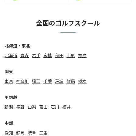
全国のゴルフスクール
北海道・東北
北海道
⻘森
岩手
宮城
秋田
山形
福島
関東
東京
神奈川
埼玉
千葉
茨城
群馬
栃木
甲信越
新潟
⻑野
山梨
富山
石川
福井
中部
愛知
静岡
岐阜
三重