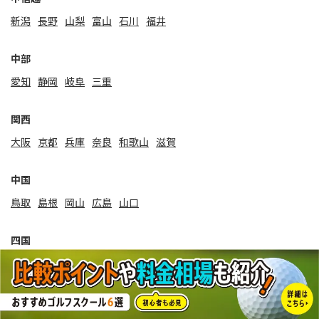
新潟
⻑野
山梨
富山
石川
福井
中部
愛知
静岡
岐阜
三重
関⻄
大阪
京都
兵庫
奈良
和歌山
滋賀
中国
鳥取
島根
岡山
広島
山口
四国
徳島
香川
愛媛
高知
九州・沖縄