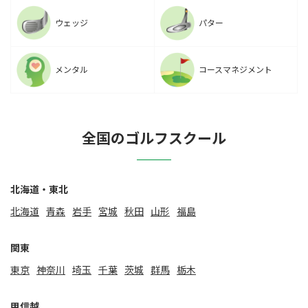
ウェッジ
パター
メンタル
コースマネジメント
全国のゴルフスクール
北海道・東北
北海道
⻘森
岩手
宮城
秋田
山形
福島
関東
東京
神奈川
埼玉
千葉
茨城
群馬
栃木
甲信越