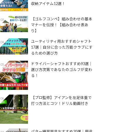
収納アイテム12選！
【ゴルフコンペ】組み合わせの基本
03
マナーを伝授！【組み合わせ表あ
り】
ユーティリティ用おすすめシャフト
04
17選│自分に合った万能クラブにす
るための選び方
ドライバーシャフトおすすめ93選│
05
選び方次第であなたのゴルフが変わ
る！
【プロ監修】アイアンを左足体重で
06
打つ方法とコツ！ドリル動画付き
パター練習器具おすすめ20選｜用途