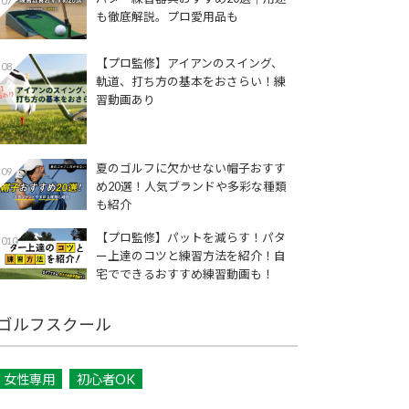
07
も徹底解説。プロ愛用品も
【プロ監修】アイアンのスイング、
08
軌道、打ち方の基本をおさらい！練
習動画あり
夏のゴルフに欠かせない帽子おすす
09
め20選！人気ブランドや多彩な種類
も紹介
【プロ監修】パットを減らす！パタ
010
ー上達のコツと練習方法を紹介！自
宅でできるおすすめ練習動画も！
ゴルフスクール
女性専用
初心者OK