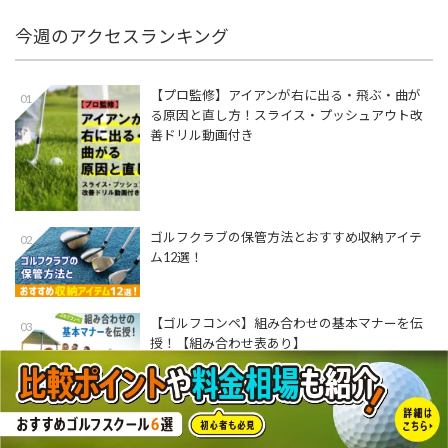
今週のアクセスランキング
【プロ監修】アイアンが右に出る・飛ぶ・曲が
01
る原因と直し方！スライス・プッシュアウト改
善ドリル動画付き
ゴルフクラブの保管方法とおすすめ収納アイテ
02
ム12選！
【ゴルフコンペ】組み合わせの基本マナーを伝
03
授！【組み合わせ表あり】
【茨城県水戸市】ゴルフ用品のおすすめ買取店
04
舗9選【中古】【クラブ】