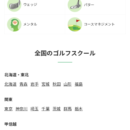
ウェッジ
パター
メンタル
コースマネジメント
全国のゴルフスクール
北海道・東北
北海道
⻘森
岩手
宮城
秋田
山形
福島
関東
東京
神奈川
埼玉
千葉
茨城
群馬
栃木
甲信越