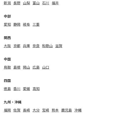
新潟
⻑野
山梨
富山
石川
福井
中部
愛知
静岡
岐阜
三重
関⻄
大阪
京都
兵庫
奈良
和歌山
滋賀
中国
鳥取
島根
岡山
広島
山口
四国
徳島
香川
愛媛
高知
九州・沖縄
福岡
佐賀
⻑崎
大分
宮崎
熊本
鹿児島
沖縄