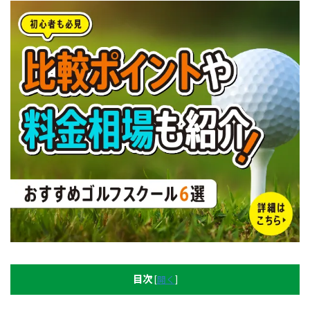
目次
[
開く
]