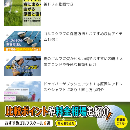
善ドリル動画付き
ゴルフクラブの保管方法とおすすめ収納アイテ
02
ム12選！
夏のゴルフに欠かせない帽子おすすめ20選！人
03
気ブランドや多彩な種類も紹介
ドライバーがプッシュアウトする原因はアドレ
04
スやシャフトにあり！直し方も紹介
ユーティリティ用おすすめシャフト17選│自分
05