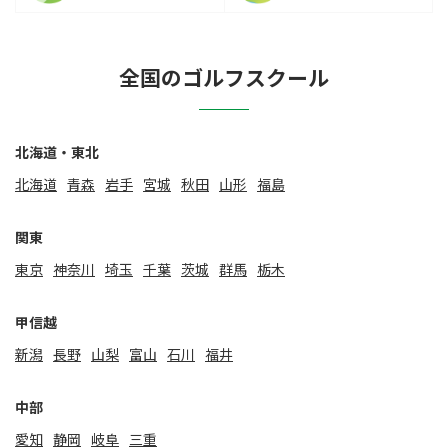
全国のゴルフスクール
北海道・東北
北海道
⻘森
岩手
宮城
秋田
山形
福島
関東
東京
神奈川
埼玉
千葉
茨城
群馬
栃木
甲信越
新潟
⻑野
山梨
富山
石川
福井
中部
愛知
静岡
岐阜
三重