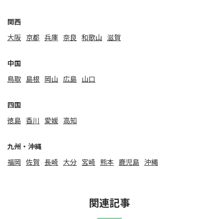
関⻄
大阪
京都
兵庫
奈良
和歌山
滋賀
中国
鳥取
島根
岡山
広島
山口
四国
徳島
香川
愛媛
高知
九州・沖縄
福岡
佐賀
⻑崎
大分
宮崎
熊本
鹿児島
沖縄
関連記事