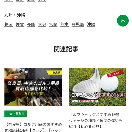
九州・沖縄
福岡
佐賀
⻑崎
大分
宮崎
熊本
鹿児島
沖縄
関連記事
中古・買取り
ゴルフウェッジおすすめ15選│
ウェッジの種類と角度の違いも
【奈良県】ゴルフ用品のおすすめ
紹介【初心者必見】
買取店舗14選【クラブ】【バッ