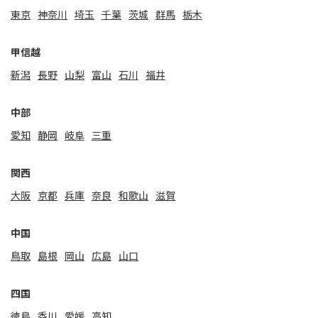
東京
神奈川
埼玉
千葉
茨城
群馬
栃木
甲信越
新潟
⻑野
山梨
富山
石川
福井
中部
愛知
静岡
岐阜
三重
関⻄
大阪
京都
兵庫
奈良
和歌山
滋賀
中国
鳥取
島根
岡山
広島
山口
四国
徳島
香川
愛媛
高知