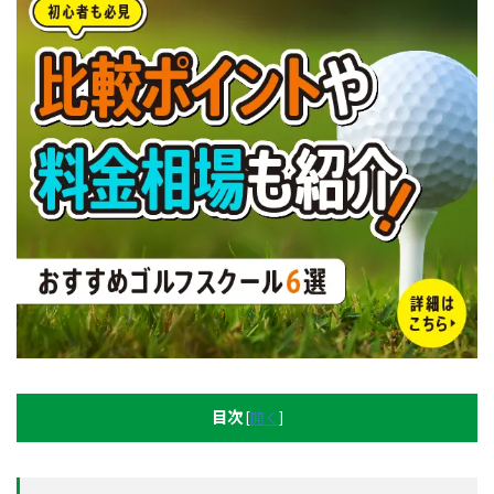
目次
[
開く
]