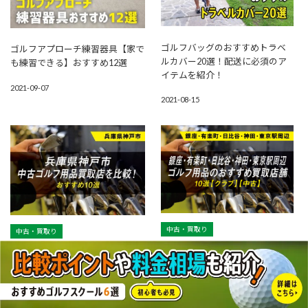
ゴルフバッグのおすすめトラベ
ゴルフアプローチ練習器具【家で
ルカバー20選！配送に必須のア
も練習できる】おすすめ12選
イテムを紹介！
2021-09-07
2021-08-15
中古・買取り
中古・買取り
【銀座・有楽町・日比谷・神
【兵庫県神戸市】ゴルフ用品のお
田・東京駅周辺】ゴルフ用品の
すすめ買取店舗10選【中古】【ク
おすすめ買取店舗10選【中古】
ラブ】
【クラブ】