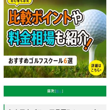
目次
[
開く
]