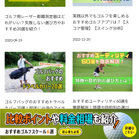
実践以外でもゴルフを楽しめる
ゴルフ用レーザー距離測定器はど
おすすめゴルフアプリは？【ス
れがいい？失敗しない選び方やお
コア管理】【スイング分析】
すすめ20選を紹介！
2022-12-20
2020-09-19
おすすめユーティリティ60選を
ゴルフバッグのおすすめトラベル
徹底解説！特徴や目的別の選び
カバー20選！配送に必須のアイテ
方とは？
ムを紹介！
2020-12-01
2021-08-15