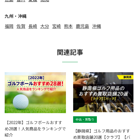
九州・沖縄
福岡
佐賀
⻑崎
大分
宮崎
熊本
鹿児島
沖縄
関連記事
中古・買取り
【2022年】ゴルフボールおすす
め28選！人気商品をランキングで
【静岡県】ゴルフ用品のおすす
紹介
め買取店舗20選【クラブ】【バ