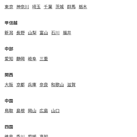
東京
神奈川
埼玉
千葉
茨城
群馬
栃木
甲信越
新潟
⻑野
山梨
富山
石川
福井
中部
愛知
静岡
岐阜
三重
関⻄
大阪
京都
兵庫
奈良
和歌山
滋賀
中国
鳥取
島根
岡山
広島
山口
四国
徳島
香川
愛媛
高知