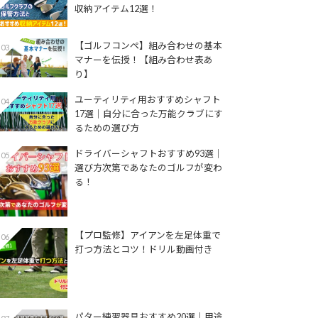
収納アイテム12選！
【ゴルフコンペ】組み合わせの基本
03
マナーを伝授！【組み合わせ表あ
り】
ユーティリティ用おすすめシャフト
04
17選│自分に合った万能クラブにす
るための選び方
ドライバーシャフトおすすめ93選│
05
選び方次第であなたのゴルフが変わ
る！
【プロ監修】アイアンを左足体重で
06
打つ方法とコツ！ドリル動画付き
パター練習器具おすすめ20選｜用途