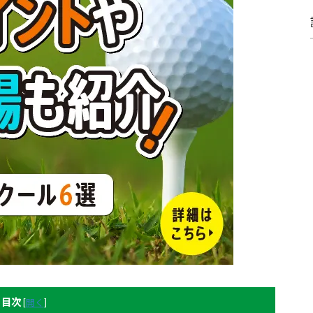
目次
[
開く
]