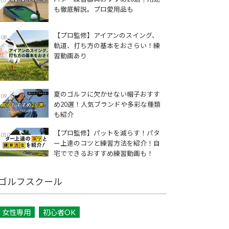
07
も徹底解説。プロ愛用品も
【プロ監修】アイアンのスイング、
08
軌道、打ち方の基本をおさらい！練
習動画あり
夏のゴルフに欠かせない帽子おすす
09
め20選！人気ブランドや多彩な種類
も紹介
【プロ監修】パットを減らす！パタ
010
ー上達のコツと練習方法を紹介！自
宅でできるおすすめ練習動画も！
ゴルフスクール
女性専用
初心者OK