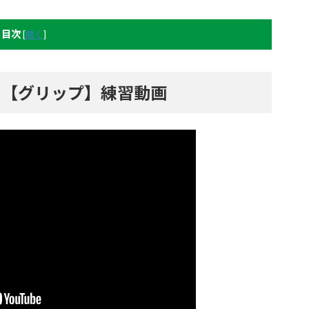
目次
[
開く
]
ー【グリップ】練習動画