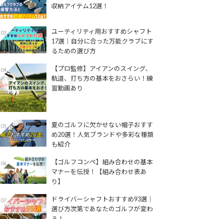
収納アイテム12選！
ユーティリティ用おすすめシャフト
03
17選│自分に合った万能クラブにす
るための選び方
【プロ監修】アイアンのスイング、
04
軌道、打ち方の基本をおさらい！練
習動画あり
夏のゴルフに欠かせない帽子おすす
05
め20選！人気ブランドや多彩な種類
も紹介
【ゴルフコンペ】組み合わせの基本
06
マナーを伝授！【組み合わせ表あ
り】
ドライバーシャフトおすすめ93選│
07
選び方次第であなたのゴルフが変わ
る！